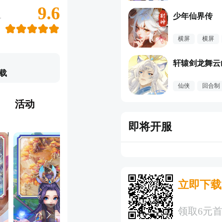
9.6
少年仙界传
法攻，战略属性法术爆发输出；灵印——主封印，战略属性多样封印诅咒；云隐——主封印，战略属性多样封印控制；
横屏
横屏
轩辕剑龙舞云
载
仙侠
回合制
活动
即将开服
立即下载
领取6元