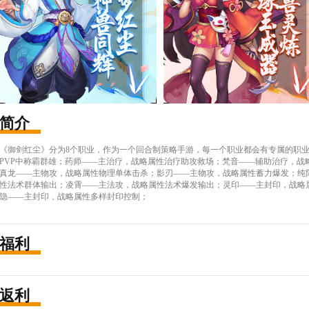
简介
《御剑红尘》分为8个职业，作为一个回合制策略手游，每一个职业都会有专属的职
PVP中称霸群雄；药师——主治疗，战略属性治疗助攻救场；梵音——辅助治疗，战
真龙——主物攻，战略属性物理单体击杀；影刃——主物攻，战略属性蓄力爆发；纯
性法术群体输出；凌霄——主法攻，战略属性法术爆发输出；灵印——主封印，战略
隐——主封印，战略属性多样封印控制；
福利
返利