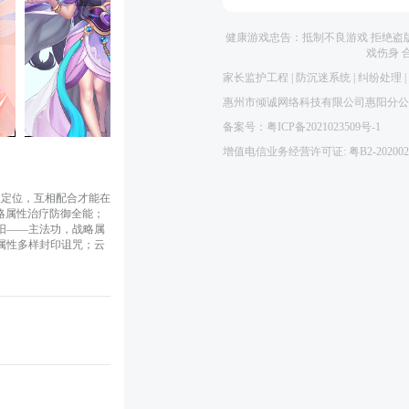
健康游戏忠告：抵制不良游戏 拒绝盗版
戏伤身 
家长监护工程
|
防沉迷系统
|
纠纷处理
|
惠州市倾诚网络科技有限公司惠阳分公
备案号：粤ICP备2021023509号-1
增值电信业务经营许可证: 粤B2-202002
业定位，互相配合才能在
略属性治疗防御全能；
阳——主法功，战略属
属性多样封印诅咒；云