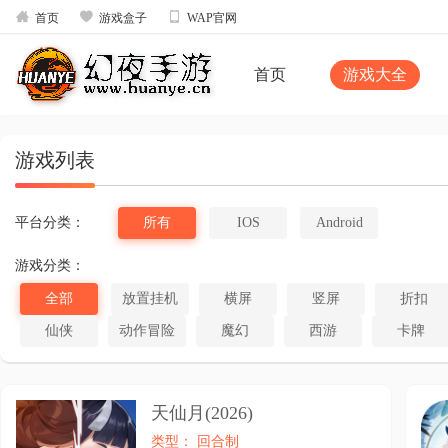



首页
游戏盒子
WAP官网
首页
游戏大全
游戏列表
平台分类：
所有
IOS
Android
游戏分类：
全部
放置挂机
横屏
竖屏
折扣
仙侠
动作冒险
魔幻
西游
卡牌
天仙月(2026)
类型： 回合制