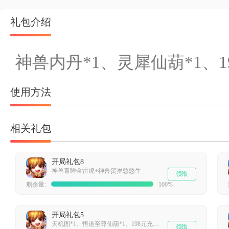
礼包介绍
神兽内丹*1、灵犀仙葫*1、1
使用方法
相关礼包
开局礼包8
神兽青眸金雷虎+神兽贺岁憨憨牛
领取
剩余量:
100%
开局礼包5
天机图*1、悟道至尊仙葫*1、198元充值卡*1
领取