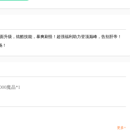
全面升级，炫酷技能，暴爽刷怪！超强福利助力登顶巅峰，告别肝帝！
场！
00魔晶*1
更多+