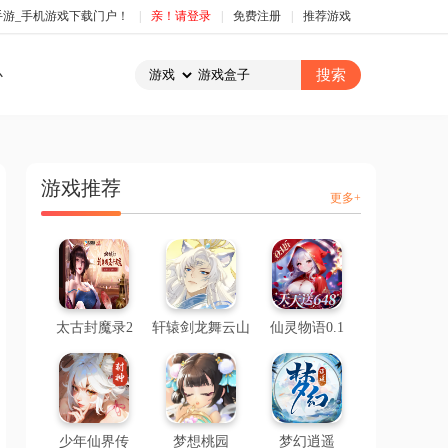
手游_手机游戏下载门户！
|
亲！请登录
|
免费注册
|
推荐游戏
心
游戏推荐
更多+
太古封魔录2
轩辕剑龙舞云山
仙灵物语0.1
少年仙界传
梦想桃园
梦幻逍遥