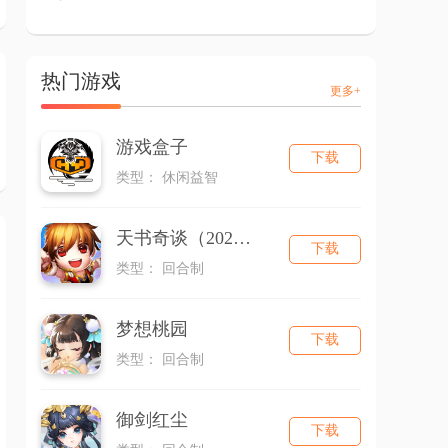
热门游戏
更多+
游戏盒子
下载
类型： 休闲益智
天书奇谈（2026）
下载
类型： 回合制
梦想桃园
下载
类型： 回合制
御剑红尘
下载