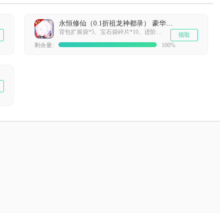
永恒修仙（0.1折祖龙神都录） 豪华礼包
背包扩展袋*5、宝石袋碎片*10、进阶丹礼包*15、5000魔晶*1
领取
剩余量:
100%