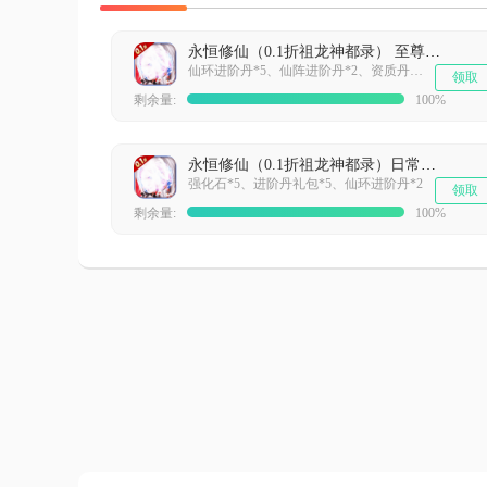
永恒修仙（0.1折祖龙神都录） 至尊礼包
仙环进阶丹*5、仙阵进阶丹*2、资质丹礼包*2、100绑定元宝*1、99朵玫瑰
领取
剩余量:
100%
永恒修仙（0.1折祖龙神都录）日常礼包
强化石*5、进阶丹礼包*5、仙环进阶丹*2
领取
剩余量:
100%