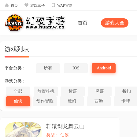



首页
游戏盒子
WAP官网
首页
游戏大全
游戏列表
平台分类：
所有
IOS
Android
游戏分类：
全部
放置挂机
横屏
竖屏
折扣
仙侠
动作冒险
魔幻
西游
卡牌
轩辕剑龙舞云山
类型： 仙侠