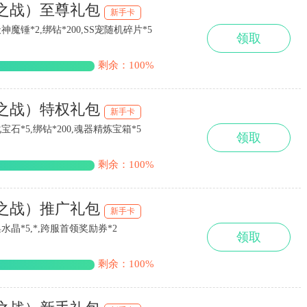
耀之战）至尊礼包
新手卡
魔锤*2,绑钻*200,SS宠随机碎片*5
领取
剩余：100%
耀之战）特权礼包
新手卡
宝石*5,绑钻*200,魂器精炼宝箱*5
领取
剩余：100%
耀之战）推广礼包
新手卡
水晶*5,*,跨服首领奖励券*2
领取
剩余：100%