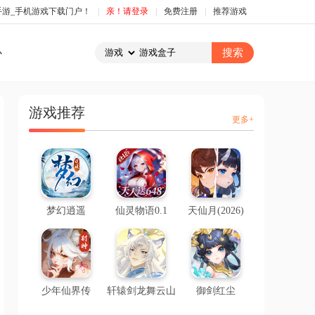
手游_手机游戏下载门户！
|
亲！请登录
|
免费注册
|
推荐游戏
心
游戏推荐
更多+
梦幻逍遥
仙灵物语0.1
天仙月(2026)
少年仙界传
轩辕剑龙舞云山
御剑红尘